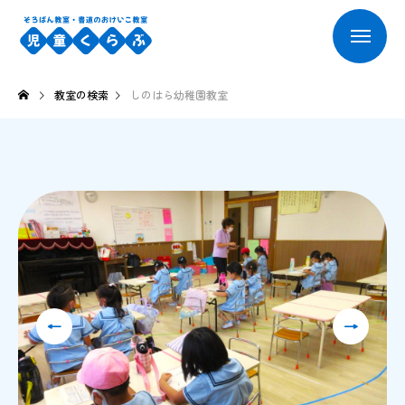
教室の検索
しのはら幼稚園教室
←
→