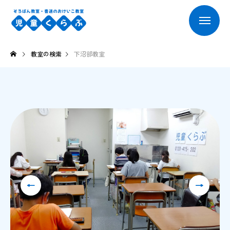
教室の検索
下沼部教室
←
→