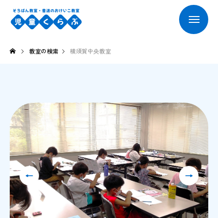
教室の検索
横須賀中央教室
←
→