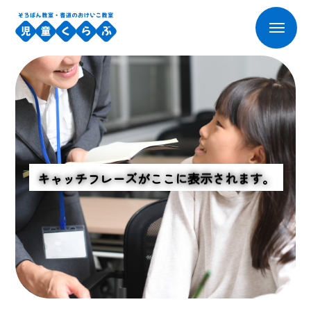
キ
ャ
ッ
チ
フ
レ
ー
ズ
が
こ
こ
に
表
示
さ
れ
ま
す
。