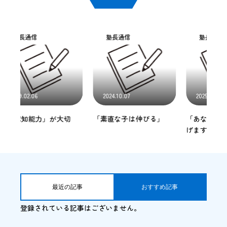
塾長通信
塾長通信
2024.10.07
2025.01.10
が大切
「素直な子は伸びる」
「あなたに10億円差し上
教育方針
げます」
入会のご案内
教室の検索
最近の記事
おすすめ記事
その他の情報
登録されている記事はございません。
募集情報